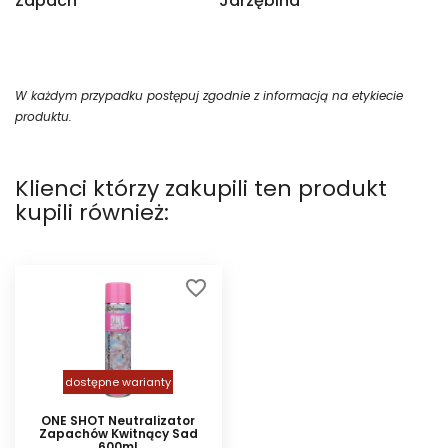
Zapach
Jarzębina
W każdym przypadku postępuj zgodnie z informacją na etykiecie
produktu.
Klienci którzy zakupili ten produkt
kupili również:
favorite_border
dostępne warianty
ONE SHOT Neutralizator
Zapachów Kwitnący Sad
600ml