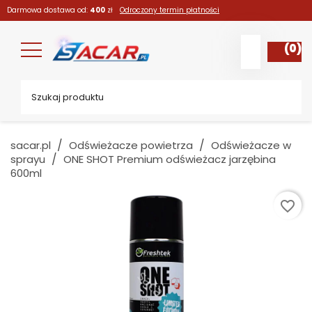
Darmowa dostawa od:
400
zł
Odroczony termin płatności
(0)
sacar.pl
Odświeżacze powietrza
Odświeżacze w
sprayu
ONE SHOT Premium odświeżacz jarzębina
600ml
favorite_border