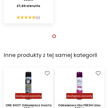
27,00 zł brutto
(0)
DO KOSZYKA
Inne produkty z tej samej kategorii
favorite_border
favorite_border
dostępne warianty
dostępne warianty
ONE SHOT Odświeżacz Invicto
Odświeżacz Eko FRESH Lilac